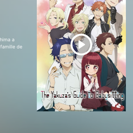
shima a
 famille de