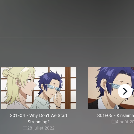
right
S01E04
-
Why Don't We Start
S01E05
-
Kirishim
Streaming?
4 août 2
28 juillet 2022