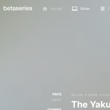
Accueil
Séries
F
PAYS
Accueil
→
Séries
→
Crun
Japon
The Yaku
GENRES