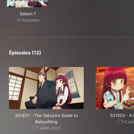
Saison 1
12 épisodes
Épisodes (12)
S01E01
-
The Yakuza's Guide to
S01E02
-
A 
Babysitting
14 jui
7 juillet 2022