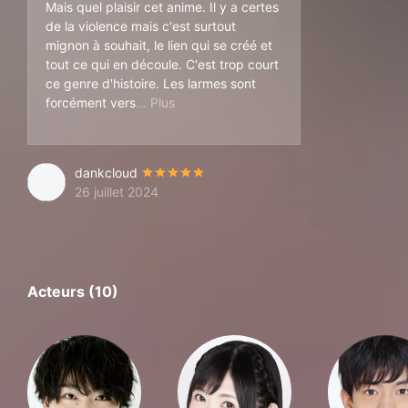
Mais quel plaisir cet anime. Il y a certes
de la violence mais c'est surtout
mignon à souhait, le lien qui se créé et
tout ce qui en découle. C'est trop court
ce genre d'histoire. Les larmes sont
ées.
forcément vers
dankcloud
26 juillet 2024
Acteurs (10)