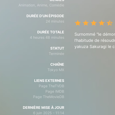
Animation, Anime, Comédie
DURÉE D’UN ÉPISODE
24 minutes
DURÉE TOTALE
Surnommé "le démon d
4 heures 48 minutes
l’habitude de résoudr
yakuza Sakuragi le c
STATUT
Terminée
CHAÎNE
Tokyo MX
LIENS EXTERNES
Page TheTVDB
Page IMDB
Page TheMovieDB
DERNIÈRE MISE À JOUR
6 juin 2025 - 11:14