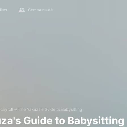
ilms
Communauté
chyroll
→
The Yakuza's Guide to Babysitting
za's Guide to Babysitting