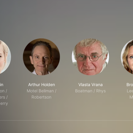
in
Arthur Holden
Vlasta Vrana
Bro
on /
Motel Bellman /
Boatman / Rhys
Le
rs /
Robertson
M
erry