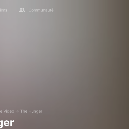
ilms
Communauté
e Video
→
The Hunger
ger