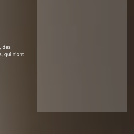
, des
, qui n'ont