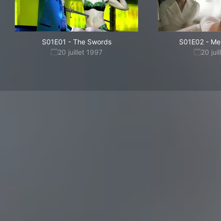
S01E01
-
The Swords
S01E02
-
Me
20 juillet 1997
20 jui