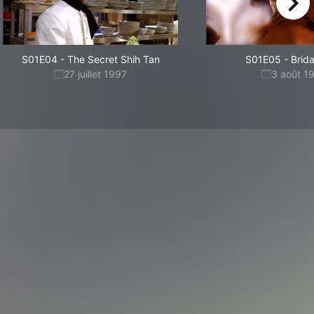
right
S01E04
-
The Secret Shih Tan
S01E05
-
Brida
27 juillet 1997
3 août 1