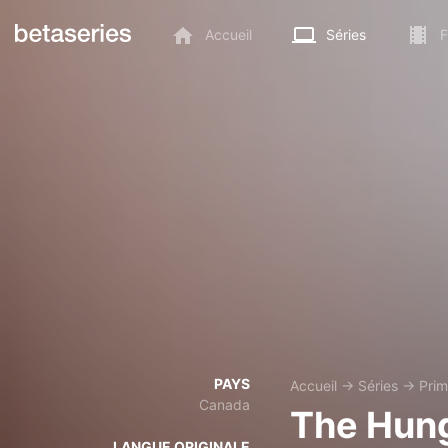
Accueil
Séries
F
PAYS
Accueil
→
Séries
→
Prim
Canada
The Hun
LANGUE ORIGINALE