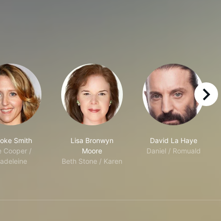
right
oke Smith
Lisa Bronwyn
David La Haye
e Cooper /
Moore
Daniel / Romuald
adeleine
Beth Stone / Karen