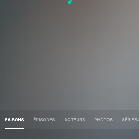
SAISONS
ÉPISODES
ACTEURS
PHOTOS
SÉRIES 