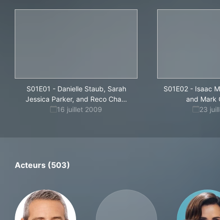
S01E01
-
Danielle Staub, Sarah
S01E02
-
Isaac Mi
pple
Jessica Parker, and Reco Cha
…
and Mark 
16 juillet 2009
23 jui
Acteurs (503)