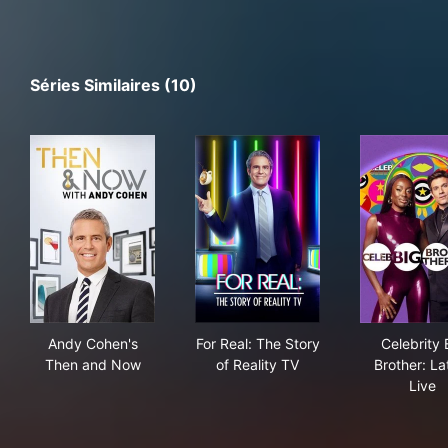
Séries Similaires (10)
Andy Cohen's Then and Now
For Real: The Story of Realit
Cele
Andy Cohen's
For Real: The Story
Celebrity 
Then and Now
of Reality TV
Brother: La
Live