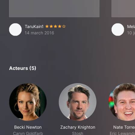
TaruKain1
Mel
14 march 2016
10 
Acteurs (5)
Becki Newton
Zachary Knighton
Nate Torre
Caryn Goldfarb
Stosh
Eric Lewand