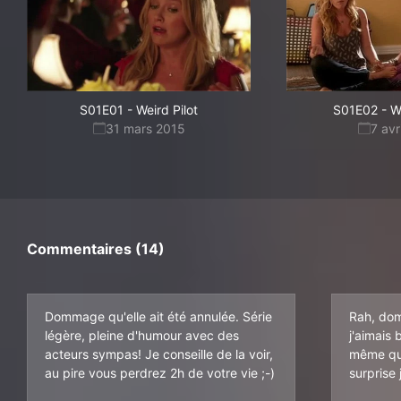
S01E01
-
Weird Pilot
S01E02
-
W
31 mars 2015
7 avr
Commentaires (14)
Dommage qu'elle ait été annulée. Série
Rah, dom
légère, pleine d'humour avec des
j'aimais 
acteurs sympas! Je conseille de la voir,
même que
au pire vous perdrez 2h de votre vie ;-)
surprise j