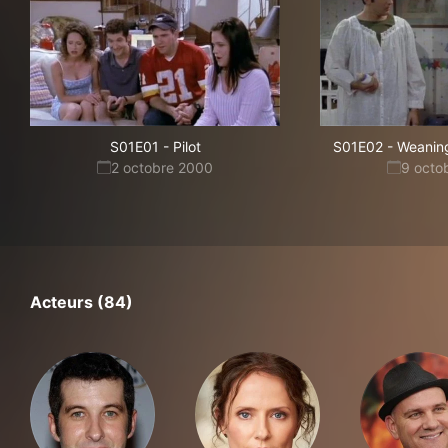
S01E01
-
Pilot
S01E02
-
Weaning
2 octobre 2000
9 octo
Acteurs (84)