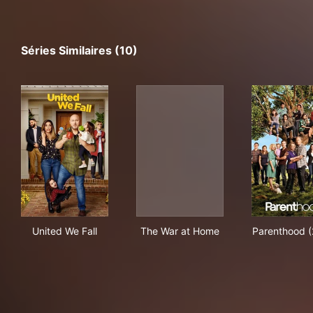
Séries Similaires (10)
United We Fall
The War at Home
Par
United We Fall
The War at Home
Parenthood (