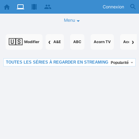
Connexion
Menu
🇺🇸
‹
›
Modifier
A&E
ABC
Acorn TV
AcornTV
TOUTES LES SÉRIES À REGARDER EN STREAMING
Popularité