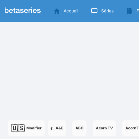
Accueil
Séries
F
🇺🇸
‹
Modifier
A&E
ABC
Acorn TV
AcornT