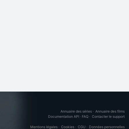
Annuaire des séries
·
Annuaire des films
Documentation API
·
FAQ
·
Contacter le support
Mentions légales
·
Cookies
·
CGU
·
Données personnelles