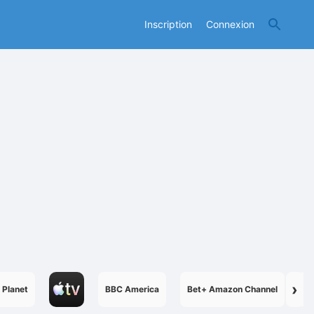
Inscription
Connexion
›
 Planet
BBC America
Bet+ Amazon Channel
B