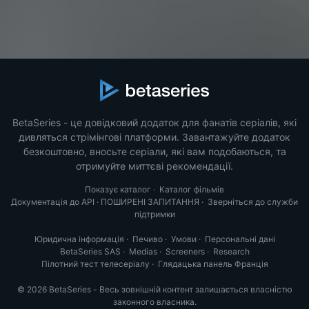
BetaSeries - це довідковий додаток для фанатів серіалів, які
дивляться стрімінгові платформи. Завантажуйте додаток
безкоштовно, вносьте серіали, які вам подобаються, та
отримуйте миттєві рекомендації.
Показує каталог
·
Каталог фільмів
Документація до API
·
ПОШИРЕНІ ЗАПИТАННЯ
·
Зверніться до служби
підтримки
Юридична інформація
·
Печиво
·
Умови
·
Персональні дані
BetaSeries SAS
·
Medias
·
Screeners
·
Research
Пілотний тест телесеріалу
·
Глядацька панель Франція
© 2026 BetaSeries - Весь зовнішній контент залишається власністю
законного власника.