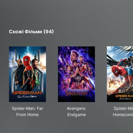
Схожі Фільми (94)
Spider-Man: Far From Home
Avengers: Endgame
Spi
Spider-Man: Far
Avengers:
Spider-Ma
From Home
Endgame
Homecom