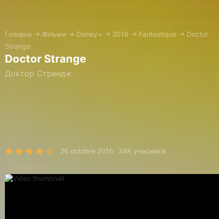
Головна
→
Фільми
→
Disney+
→
2016
→
Fantastique
→
Doctor
Strange
Doctor Strange
Доктор Стрендж
26 octobre 2016
34K учасників