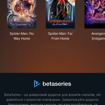
Spider-Man: No Way Home
Spider-Man: Far From Home
Ave
Spider-Man: No
Spider-Man: Far
Avengers
Way Home
From Home
Endgam
BetaSeries - це довідковий додаток для фанатів серіалів, які
дивляться стрімінгові платформи. Завантажуйте додаток
безкоштовно, вносьте серіали, які вам подобаються, та