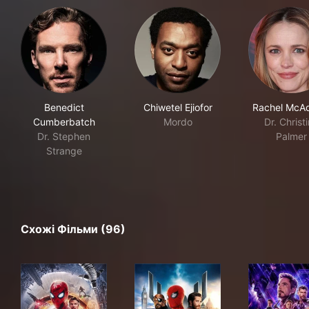
Benedict
Chiwetel Ejiofor
Rachel McA
Cumberbatch
Mordo
Dr. Christ
Dr. Stephen
Palmer
Strange
Схожі Фільми (96)