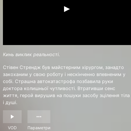
Кинь виклик реальності.
Стівен Стрендж був майстерним хірургом, занадто
закоханим у свою роботу і нескінченно впевненим у
собі. Страшна автокатастрофа позбавила руки
доктора колишньої чутливості. Втративши сенс
життя, герой вирушив на пошуки засобу зцілення тіла
і душі.
VOD
Параметри