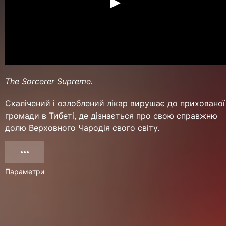
The Sorcerer Supreme.
Скалічений і озлоблений лікар вирушає до прихованої
громади в Тибеті, де дізнається про свою справжню
долю Верховного Чародія свого світу.
Параметри