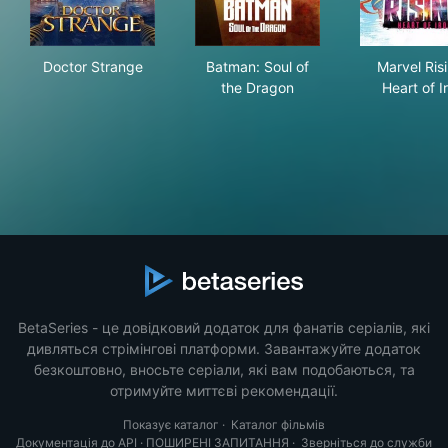
Doctor Strange
Batman: Soul of the Dragon
Marv
Doctor Strange
Batman: Soul of
Marvel Ris
the Dragon
Heart of I
BetaSeries - це довідковий додаток для фанатів серіалів, які
дивляться стрімінгові платформи. Завантажуйте додаток
безкоштовно, вносьте серіали, які вам подобаються, та
отримуйте миттєві рекомендації.
Показує каталог
·
Каталог фільмів
Документація до API
·
ПОШИРЕНІ ЗАПИТАННЯ
·
Зверніться до служби