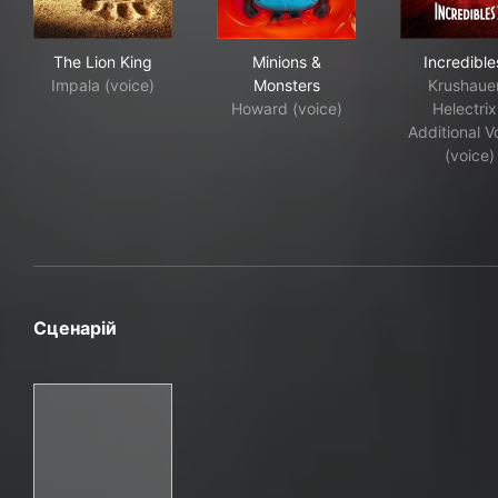
The Lion King
Minions & Monsters
Incr
The Lion King
Minions &
Incredible
Impala (voice)
Monsters
Krushauer
Howard (voice)
Helectrix
Additional V
(voice)
Сценарій