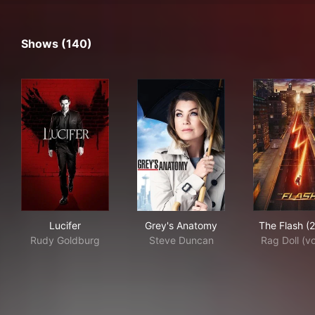
Shows (140)
Lucifer
Grey's Anatomy
The
Lucifer
Grey's Anatomy
The Flash (
Rudy Goldburg
Steve Duncan
Rag Doll (v