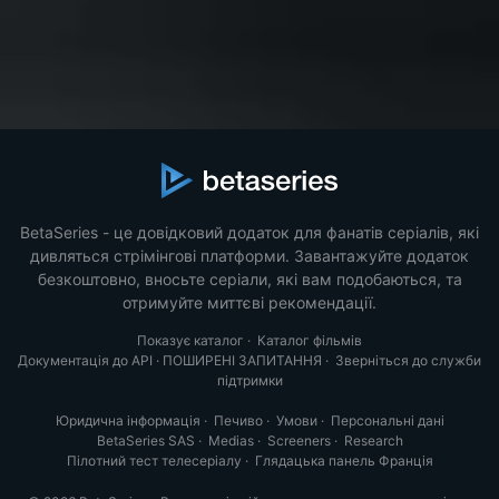
BetaSeries - це довідковий додаток для фанатів серіалів, які
дивляться стрімінгові платформи. Завантажуйте додаток
безкоштовно, вносьте серіали, які вам подобаються, та
отримуйте миттєві рекомендації.
Показує каталог
·
Каталог фільмів
Документація до API
·
ПОШИРЕНІ ЗАПИТАННЯ
·
Зверніться до служби
підтримки
Юридична інформація
·
Печиво
·
Умови
·
Персональні дані
BetaSeries SAS
·
Medias
·
Screeners
·
Research
Пілотний тест телесеріалу
·
Глядацька панель Франція