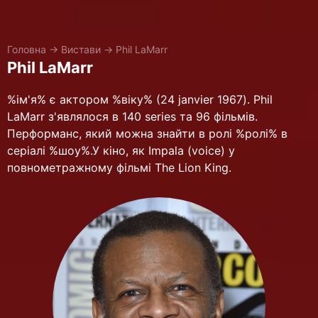
Головна
→
Вистави
→
Phil LaMarr
Phil LaMarr
%ім'я% є актором %віку% (24 janvier 1967). Phil
LaMarr з'являлося в 140 series та 96 фільмів.
Перформанс, який можна знайти в ролі %ролі% в
серіалі %шоу%.У кіно, як Impala (voice) у
повнометражному фільмі The Lion King.