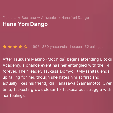
Головна
→
Вистави
→
Анімація
→
Hana Yori Dango
Hana Yori Dango
1996
830 учасників
1 сезон
52 епізодів
After Tsukushi Makino (Mochida) begins attending Eitoku
Academy, a chance event has her entangled with the F4
forever. Their leader, Tsukasa Domyoji (Miyashita), ends
up falling for her, though she hates him at first and
actually likes his friend, Rui Hanazawa (Yamamoto). Over
time, Tsukushi grows closer to Tsukasa but struggle with
her feelings.