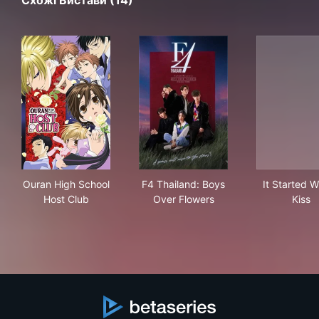
Схожі Вистави (14)
Ouran High School Host Club
F4 Thailand: Boys Over Flow
It S
Ouran High School
F4 Thailand: Boys
It Started W
Host Club
Over Flowers
Kiss