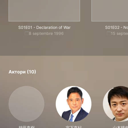
S01E01
-
Declaration of War
S01E02
-
No
8 septembre 1996
15 sept
Актори (10)
持田真樹
宮下直紀
山本耕