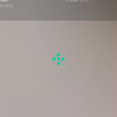
rted?
19 juillet 2013
llet 2013