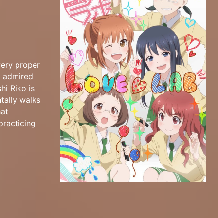
very proper
s admired
hi Riko is
tally walks
hat
practicing