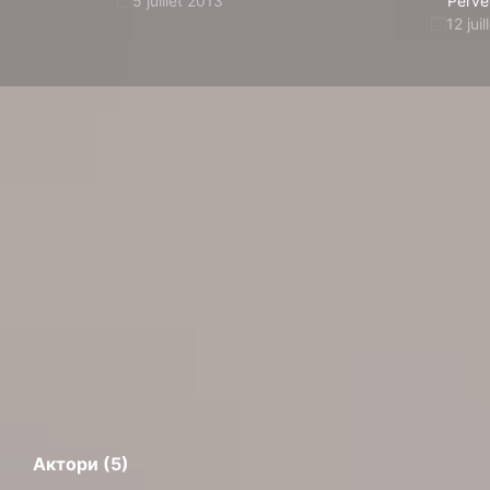
5 juillet 2013
Perve
12 jui
Актори (5)