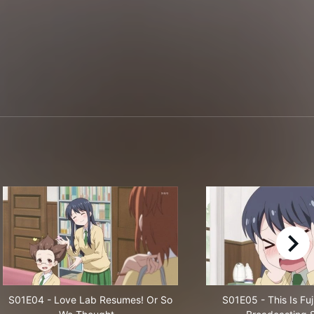
right
S01E04
-
Love Lab Resumes! Or So
S01E05
-
This Is Fuj