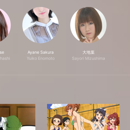
ase
Ayane Sakura
大地葉
hashi
Yuiko Enomoto
Sayori Mizushima