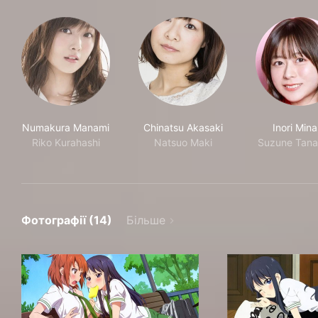
Numakura Manami
Chinatsu Akasaki
Inori Min
Riko Kurahashi
Natsuo Maki
Suzune Tana
Фотографії (14)
Більше