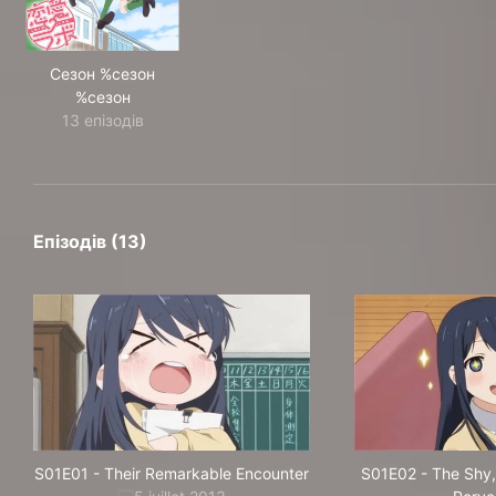
Сезон %сезон
%сезон
13 епізодів
Епізодів (13)
S01E01
-
Their Remarkable Encounter
S01E02
-
The Shy,