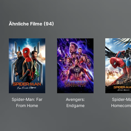
Ähnliche Filme (94)
Spider-Man: Far From Home
Avengers: Endgame
Spi
Spider-Man: Far
Avengers:
Spider-Ma
From Home
Endgame
Homecom