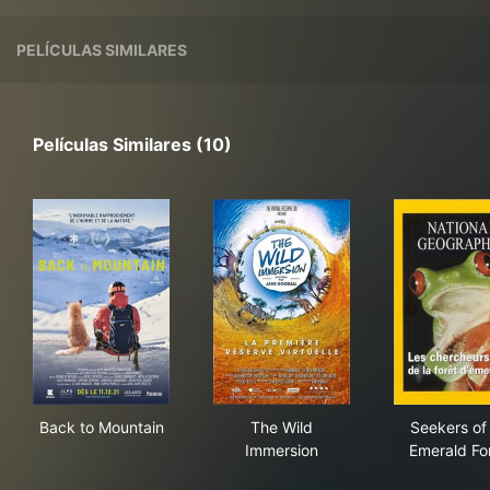
PELÍCULAS SIMILARES
Películas Similares (10)
Back to Mountain
The Wild Immersion
See
Back to Mountain
The Wild
Seekers of
Immersion
Emerald Fo