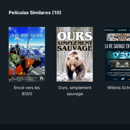
Películas Similares (10)
Envol vers les 8000
Ours, simplement sauvage
Wil
Envol vers les
Ours, simplement
Wildnis Sch
8000
sauvage