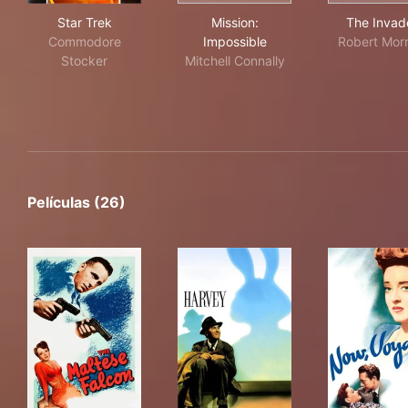
Star Trek
Mission: Impossible
The
Star Trek
Mission:
The Invad
Commodore
Impossible
Robert Morr
Stocker
Mitchell Connally
Películas (26)