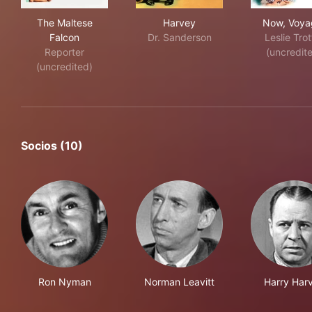
The Maltese Falcon
Harvey
Now
The Maltese
Harvey
Now, Voya
Falcon
Dr. Sanderson
Leslie Trot
Reporter
(uncredit
(uncredited)
Socios (10)
Ron Nyman
Norman Leavitt
Harry Har