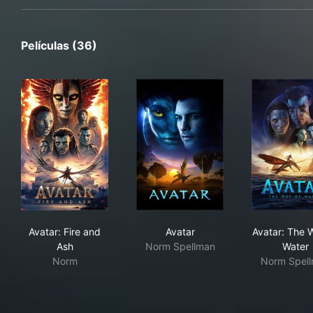
Películas (36)
Avatar: Fire and Ash
Avatar
Ava
Avatar: Fire and
Avatar
Avatar: The 
Ash
Norm Spellman
Water
Norm
Norm Spel