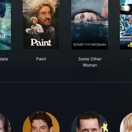
 Immaculate Room
Paint
Some Other Woman
late
Paint
Some Other
Woman