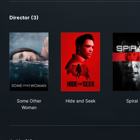
Director (3)
Some Other Woman
Hide and Seek
Spir
Some Other
Hide and Seek
Spiral
Woman