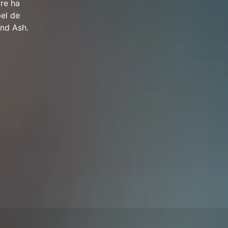
re ha
pel de
and Ash.