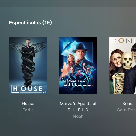
Espectáculos (19)
House
Marvel's Agents of S.H.I.E.L.D
Bon
House
Marvel's Agents of
Bones
Eddie
S.H.I.E.L.D.
Colin Fish
Noah