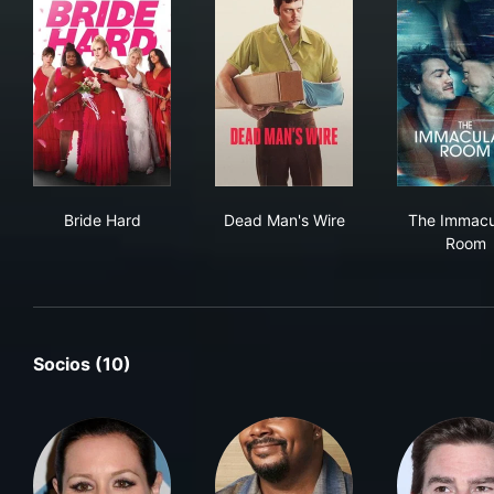
Bride Hard
Dead Man's Wire
The
Bride Hard
Dead Man's Wire
The Immacu
Room
Socios (10)