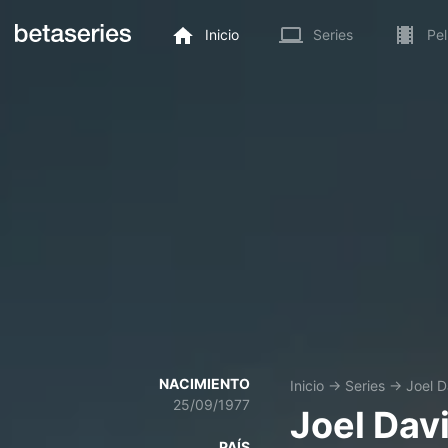
Inicio
Series
Pel
NACIMIENTO
Inicio
→
Series
→
Joel 
25/09/1977
Joel Dav
PAÍS