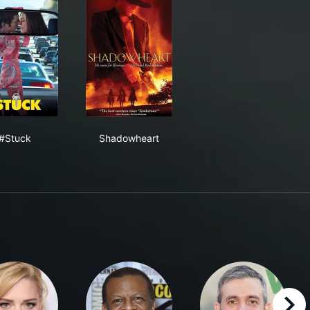
#Stuck
Shadowheart
#Stuck
Shadowheart
right