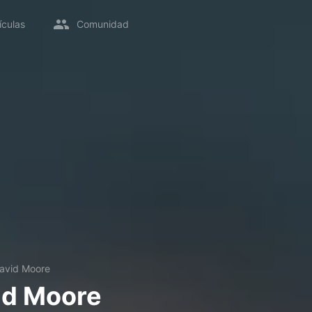
ículas
Comunidad
David Moore
id Moore