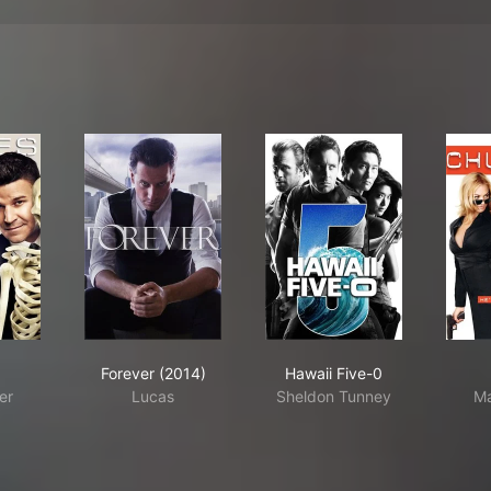
.
es
Forever (2014)
Hawaii Five-0
Forever (2014)
Hawaii Five-0
er
Lucas
Sheldon Tunney
Ma