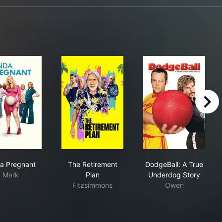
right
Kinda Pregnant
The Retirement Plan
DodgeBall: A 
a Pregnant
The Retirement
DodgeBall: A True
Mark
Plan
Underdog Story
Fitzsimmons
Owen