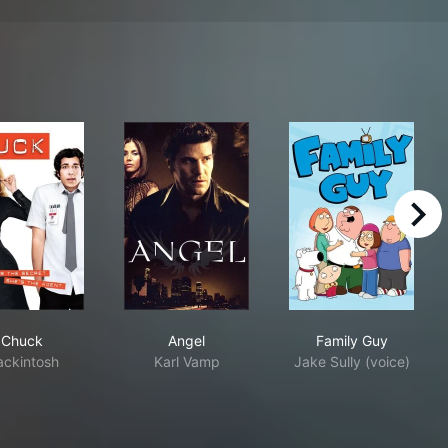
right
Chuck
Angel
Family Guy
Chuck
Angel
Family Guy
ckintosh
Karl Vamp
Jake Sully (voice)