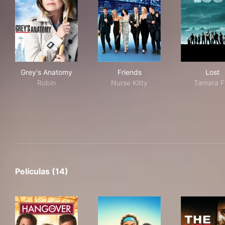
Grey's Anatomy
Friends
Los
Grey's Anatomy
Friends
Lost
Robin
Nurse Kitty
Tamara F
Películas (14)