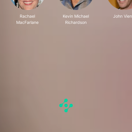
Rachael
Kevin Michael
John Vien
MacFarlane
Richardson