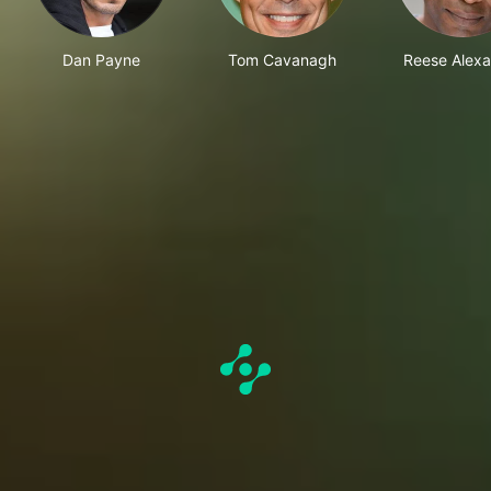
Dan Payne
Tom Cavanagh
Reese Alex