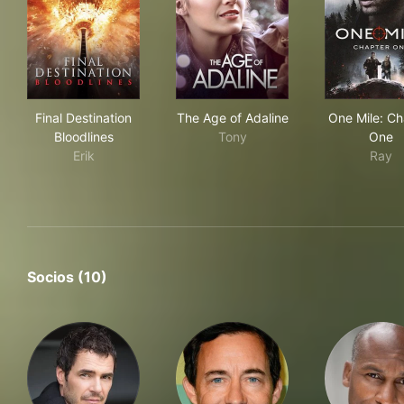
Final Destination Bloodlines
The Age of Adaline
One
Final Destination
The Age of Adaline
One Mile: Ch
Bloodlines
Tony
One
Erik
Ray
Socios (10)