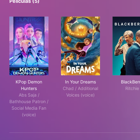
Películas (5)
KPop Demon Hunters
In Your Dreams
Bla
KPop Demon
In Your Dreams
BlackBer
Hunters
Chad / Additional
Ritchie
Abs Saja /
Voices (voice)
Bathhouse Patron /
Social Media Fan
(voice)