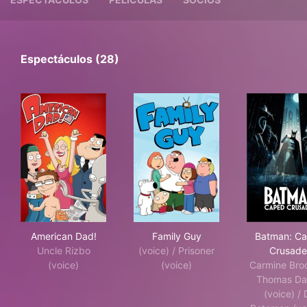
Espectáculos (28)
American Dad!
Family Guy
Bat
American Dad!
Family Guy
Batman: C
Uncle Rizbo
(voice) / Prisoner
Crusade
(voice)
(voice)
Carmine Bro
Thomas Da
(voice) / 