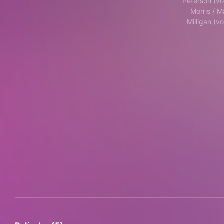
Peterson (vo
Morris / M
Milligan (vo