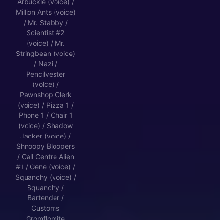
Arbuckle (voice) /
Million Ants (voice)
/ Mr. Stabby /
Scientist #2
(voice) / Mr.
Stringbean (voice)
/ Nazi /
Pencilvester
(voice) /
Pawnshop Clerk
(voice) / Pizza 1 /
Phone 1 / Chair 1
(voice) / Shadow
Jacker (voice) /
Shnoopy Bloopers
/ Call Centre Alien
#1 / Gene (voice) /
Squanchy (voice) /
Squanchy /
Bartender /
Customs
Gromflomite