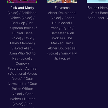
Rick and Morty
Futurama
BoJ
Rick and Morty
Futurama
BoJack Hor
(voice) / Additional
Abner Doubledeal
Vert / Base
Voices (voice) /
(voice) / Abner
Announcer (v
Bad Cop / Mr.
Doubledeal /
Jellybean (voice) /
Yancy Fry Jr. /
Bunker Gene
Gamester Alien
(voice) / Child /
(voice) / The
Takey Member /
Masked Unit /
3-Eyed Alien /
Abner Doubledeal
Alien Who Got to
(voice) / Yancy Fry
Pay (voice) /
Jr. (voice)
Conroy /
Federation Admiral
/ Additional Voices
(voice) / Gear
Newscaster / Gear
Police Officer
(voice) / Gene
(voice) / Hunter
(voice) / Jon