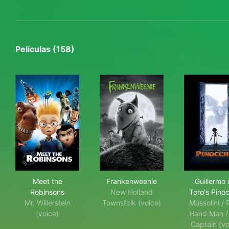
Películas (158)
Meet the Robinsons
Frankenweenie
Guil
Meet the
Frankenweenie
Guillermo 
Robinsons
New Holland
Toro's Pino
Mr. Willerstein
Townsfolk (voice)
Mussolini / 
(voice)
Hand Man /
Captain (vo