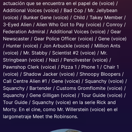
actuación que se encuentra en el papel de (voice) /
Additional Voices (voice) / Bad Cop / Mr. Jellybean
(voice) / Bunker Gene (voice) / Child / Takey Member /
3-Eyed Alien / Alien Who Got to Pay (voice) / Conroy /
Federation Admiral / Additional Voices (voice) / Gear
Newscaster / Gear Police Officer (voice) / Gene (voice)
/ Hunter (voice) / Jon Arbuckle (voice) / Million Ants
(voice) / Mr. Stabby / Scientist #2 (voice) / Mr.
Stringbean (voice) / Nazi / Pencilvester (voice) /
Pawnshop Clerk (voice) / Pizza 1 / Phone 1 / Chair 1
(voice) / Shadow Jacker (voice) / Shnoopy Bloopers /
Call Centre Alien #1 / Gene (voice) / Squanchy (voice) /
Squanchy / Bartender / Customs Gromflomite (voice) /
Squanchy / Gene Gilligan (voice) / Tour Guide (voice) /
Tour Guide / Squanchy (voice) en la serie Rick and
Morty. En el cine, como Mr. Willerstein (voice) en el
largometraje Meet the Robinsons.