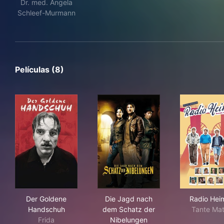
Dr. med. Angela
Schleef-Murmann
Películas (8)
Der Goldene Handschuh
Die Jagd nach dem Schatz d
Rad
Der Goldene
Die Jagd nach
Radio Hei
Handschuh
dem Schatz der
Tante Mat
Frida
Nibelungen