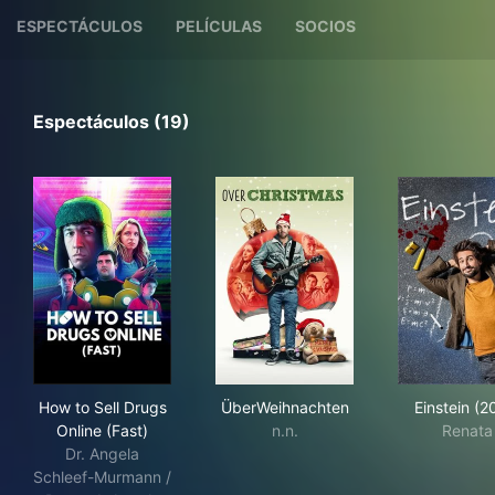
ESPECTÁCULOS
PELÍCULAS
SOCIOS
Espectáculos (19)
How to Sell Drugs Online (Fast)
ÜberWeihnachten
Eins
How to Sell Drugs
ÜberWeihnachten
Einstein (2
Online (Fast)
n.n.
Renata
Dr. Angela
Schleef-Murmann /