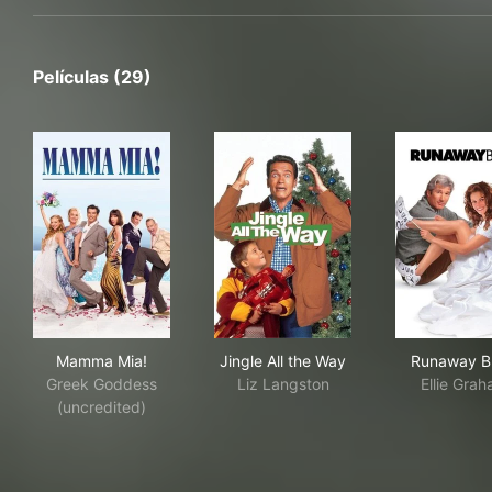
Películas (29)
Mamma Mia!
Jingle All the Way
Run
Mamma Mia!
Jingle All the Way
Runaway B
Greek Goddess
Liz Langston
Ellie Gra
(uncredited)