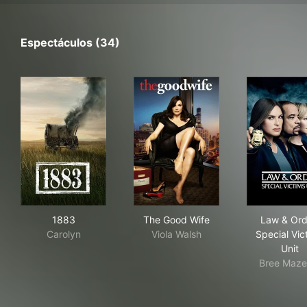
Espectáculos (34)
1883
The Good Wife
Law
1883
The Good Wife
Law & Ord
Carolyn
Viola Walsh
Special Vic
Unit
Bree Maze