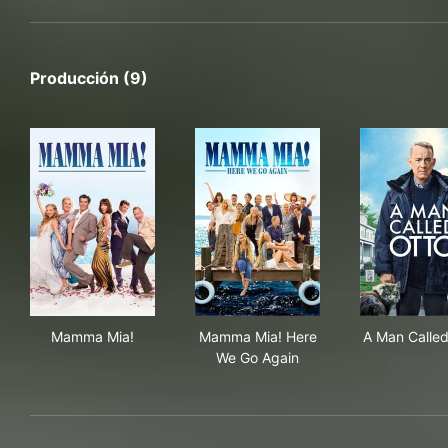
Producción (9)
Mamma Mia!
Mamma Mia! Here We Go Aga
A M
Mamma Mia!
Mamma Mia! Here
A Man Called
We Go Again