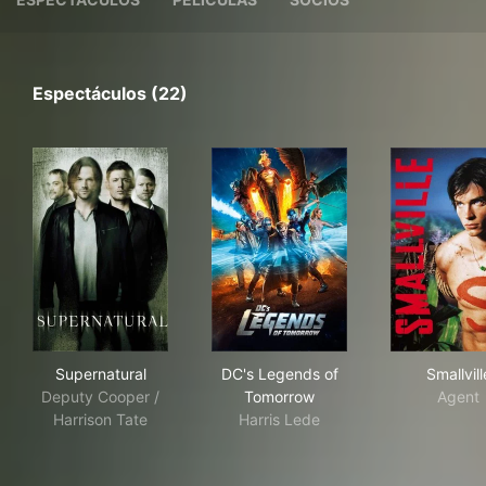
Espectáculos (22)
Supernatural
DC's Legends of Tomorrow
Smal
Supernatural
DC's Legends of
Smallvill
Deputy Cooper /
Tomorrow
Agent
Harrison Tate
Harris Lede