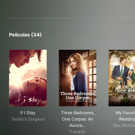
Películas (34)
If I Stay
Three Bedrooms, One Corpse
My 
If I Stay
Three Bedrooms,
My Favori
Teddy's Surgeon
One Corpse: An
Weddin
Aurora…
Dex Richm
Franklin