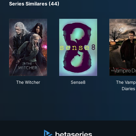
Series Similares (44)
The Witcher
Sense8
The
The Witcher
Sense8
The Vamp
Diaries