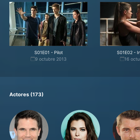
S01E01
-
Pilot
S01E02
-
I
9 octubre 2013
16 oct
Actores (173)