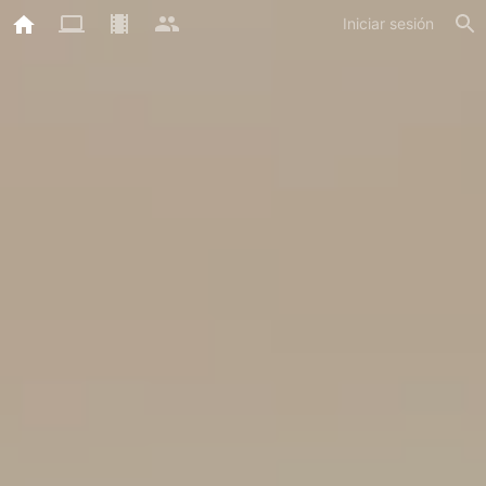
Iniciar sesión