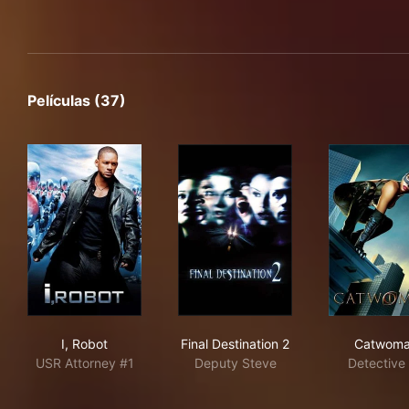
Películas (37)
I, Robot
Final Destination 2
Cat
I, Robot
Final Destination 2
Catwom
USR Attorney #1
Deputy Steve
Detective