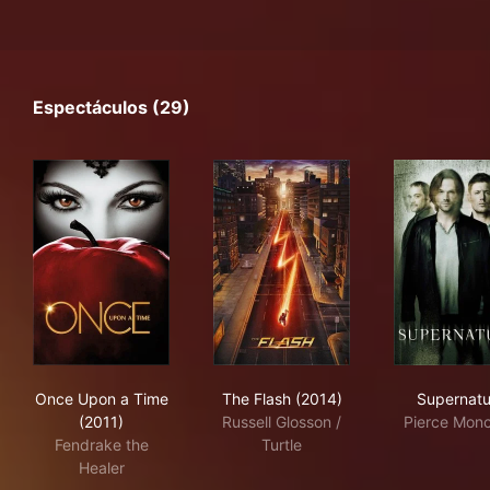
Espectáculos (29)
Once Upon a Time (2011)
The Flash (2014)
Sup
Once Upon a Time
The Flash (2014)
Supernatu
(2011)
Russell Glosson /
Pierce Monc
Fendrake the
Turtle
Healer