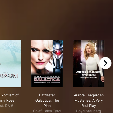
right
ovie
The Exorcism of Emily Rose
Battlestar Galactica: The Plan
Aurora Teagard
Exorcism of
Battlestar
Aurora Teagarden
mily Rose
Galactica: The
Mysteries: A Very
st. DA #1
Plan
Foul Play
Chief Galen Tyrol
Boyd Stauberg