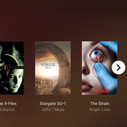
right
The X-Files
Stargate SG-1
The Strain
e X-Files
Stargate SG-1
The Strain
indquist
Jaffa / Moac
Roger Luss