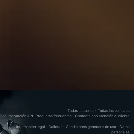
Todas las series
·
Todas las películas
Documentación API
·
Preguntas frecuentes
·
Contacta con atención al cliente
Información legal
·
Galletas
·
Condiciones generales de uso
·
Datos
personales