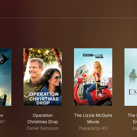
woman
Operation Christmas Drop
The Lizzie McGuire M
an
Operation
The Lizzie McGuire
The 
 #1
Christmas Drop
Movie
E
Daniel Sampson
Paparazzo #2
As