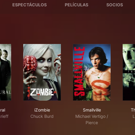
ESPECTÁCULOS
PELÍCULAS
SOCIOS
ernatural
iZombie
Smallville
ral
iZombie
Smallville
Th
rieff
Chuck Burd
Michael Vertigo /
L
Pierce