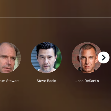
right
olm Stewart
Steve Bacic
John DeSantis