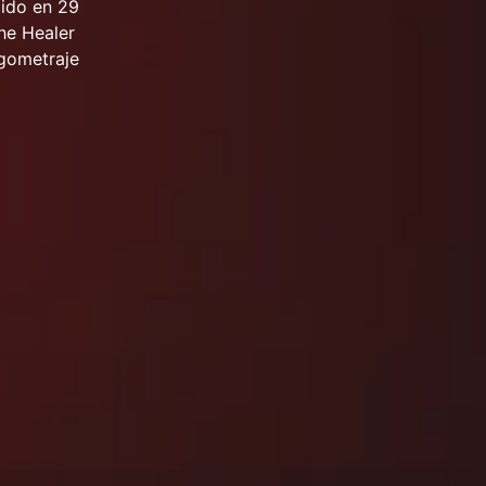
cido en 29
he Healer
rgometraje