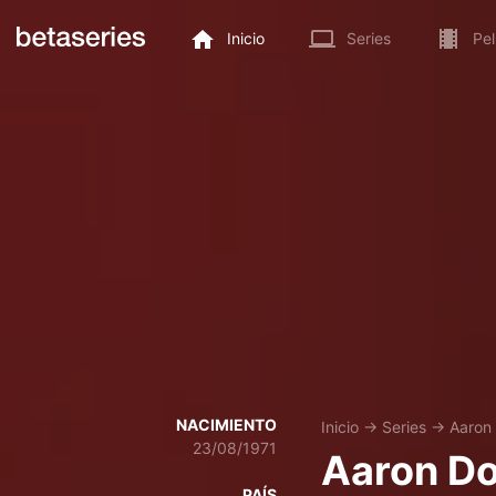
Inicio
Series
Pel
NACIMIENTO
Inicio
→
Series
→
Aaron
23/08/1971
Aaron D
PAÍS