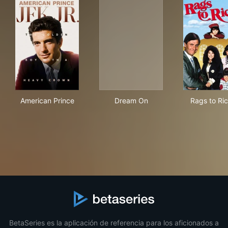
American Prince
Dream On
Rag
American Prince
Dream On
Rags to Ri
BetaSeries es la aplicación de referencia para los aficionados a