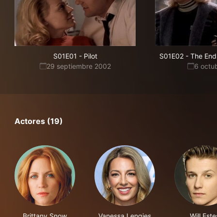
S01E01
-
Pilot
S01E02
-
The End
29 septiembre 2002
6 octu
Actores (19)
Brittany Snow
Vanessa Lengies
Will Este