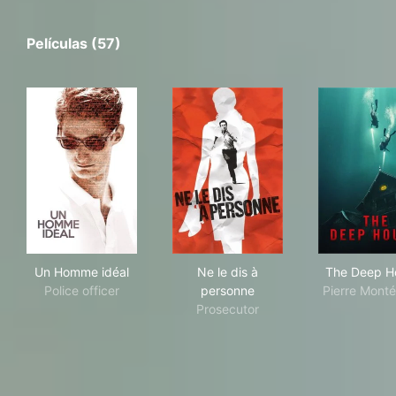
Películas (57)
Un Homme idéal
Ne le dis à personne
The
Un Homme idéal
Ne le dis à
The Deep H
Police officer
personne
Pierre Mont
Prosecutor