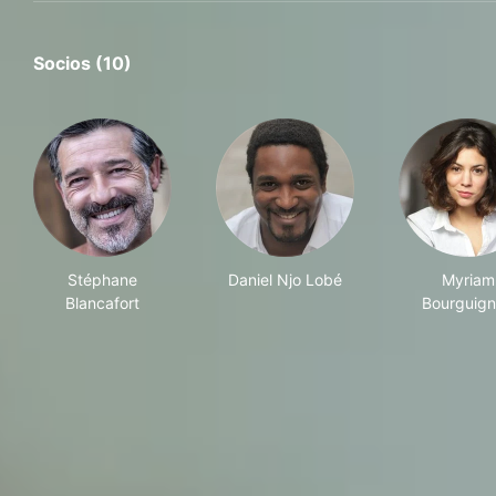
Socios (10)
Stéphane
Daniel Njo Lobé
Myriam
Blancafort
Bourguig