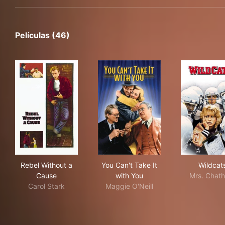
Películas (46)
Rebel Without a Cause
You Can't Take It with You
Wil
Rebel Without a
You Can't Take It
Wildcat
Cause
with You
Mrs. Chat
Carol Stark
Maggie O'Neill