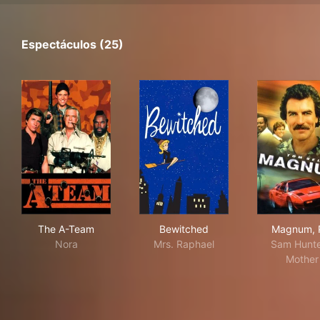
Espectáculos (25)
The A-Team
Bewitched
Mag
The A-Team
Bewitched
Magnum, P
Nora
Mrs. Raphael
Sam Hunte
Mother