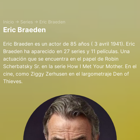
Inicio
→
Series
→
Eric Braeden
Eric Braeden
Eric Braeden es un actor de 85 años ( 3 avril 1941). Eric
Braeden ha aparecido en 27 series y 11 películas. Una
actuación que se encuentra en el papel de Robin
Scherbatsky Sr. en la serie How I Met Your Mother. En el
cine, como Ziggy Zerhusen en el largometraje Den of
Thieves.