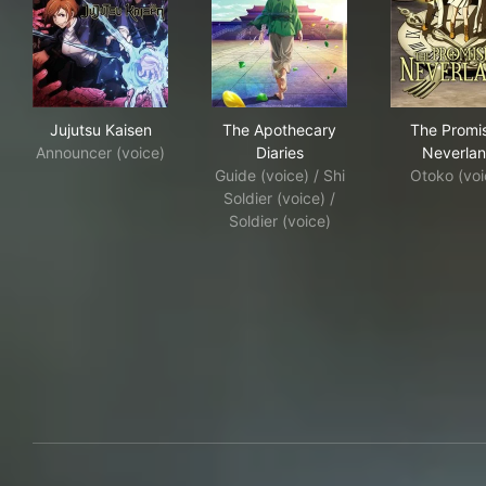
Jujutsu Kaisen
The Apothecary Diaries
The
Jujutsu Kaisen
The Apothecary
The Promi
Announcer (voice)
Diaries
Neverla
Guide (voice) / Shi
Otoko (voi
Soldier (voice) /
Soldier (voice)