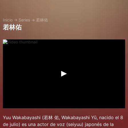
Inicio
→
Series
→
若林佑
若林佑
Yuu Wakabayashi (若林 佑, Wakabayashi Yū, nacido el 8
de julio) es una actor de voz (seiyuu) japonés de la