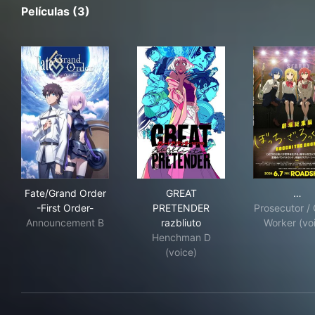
Películas (3)
Fate/Grand Order -First Order-
GREAT PRETENDER razbliuto
劇場
Fate/Grand Order
GREAT
…
-First Order-
PRETENDER
Prosecutor / 
Announcement B
razbliuto
Worker (vo
Henchman D
(voice)