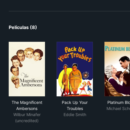
Películas (8)
The Magnificent Ambersons
Pack Up Your Troubles
Pla
The Magnificent
Pack Up Your
Platinum Bl
Ambersons
Troubles
Michael Sch
Wilbur Minafer
Eddie Smith
(uncredited)