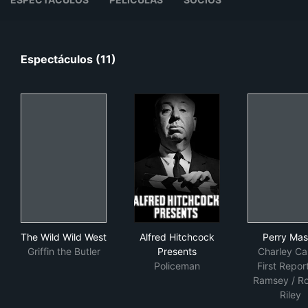
Espectáculos (11)
The Wild Wild West
Alfred Hitchcock Presents
Per
The Wild Wild West
Alfred Hitchcock
Perry Ma
Griffin the Butler
Presents
Charley Ca
Policeman
First Report
Ramsey / Ro
Riley