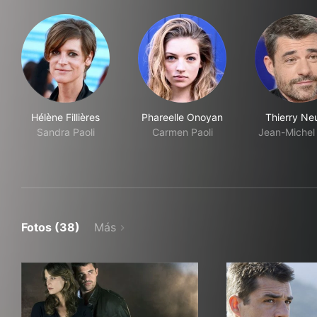
Hélène Fillières
Phareelle Onoyan
Thierry Ne
Sandra Paoli
Carmen Paoli
Jean-Michel 
Fotos (38)
Más