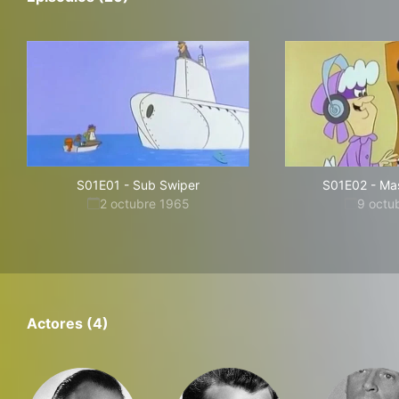
S01E01
-
Sub Swiper
S01E02
-
Ma
2 octubre 1965
9 octu
Actores (4)