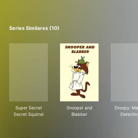
Series Similares (10)
Super Secret Secret Squirrel
Snooper and Blabber
Dro
Super Secret
Snooper and
Droopy: Ma
Secret Squirrel
Blabber
Detectiv