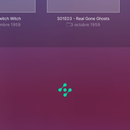
witch Witch
S01E03
-
Real Gone Ghosts
embre 1959
3 octubre 1959