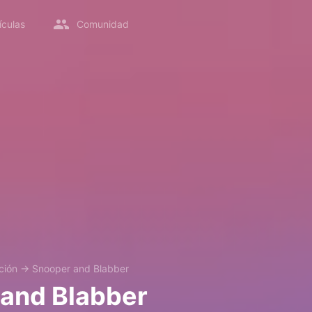
ículas
Comunidad
ción
→
Snooper and Blabber
and Blabber