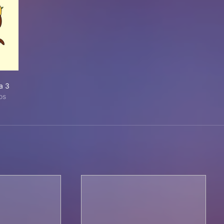
a 3
os