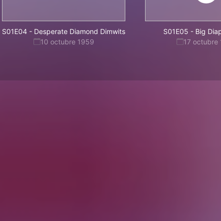
S01E04
-
Desperate Diamond Dimwits
S01E05
-
Big Dia
10 octubre 1959
17 octubre