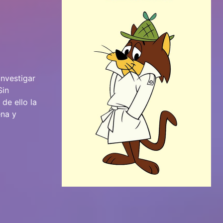
investigar
Sin
de ello la
ena y