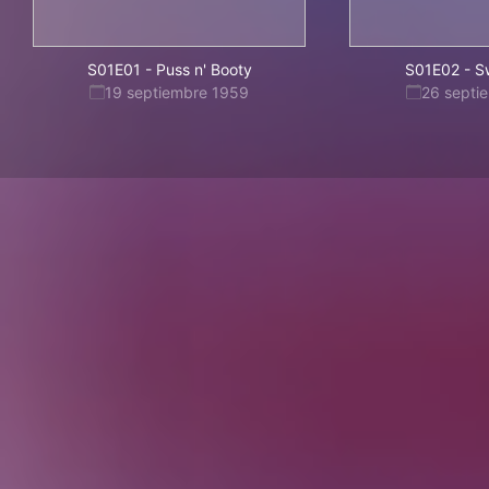
S01E01
-
Puss n' Booty
S01E02
-
S
19 septiembre 1959
26 septi