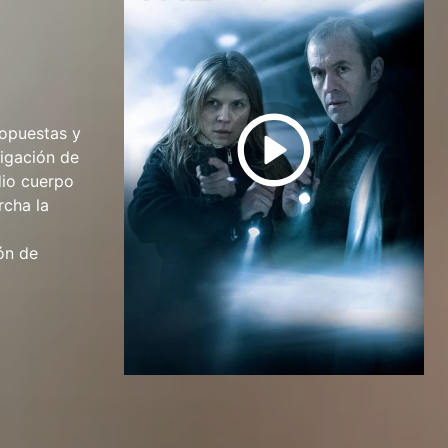
 opuestas y
tigación de
dio cuerpo
rcha la
ón de