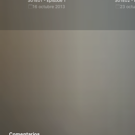
S01E01
-
Episode 1
S01E02
-
16 octubre 2013
23 oct
Comentarios