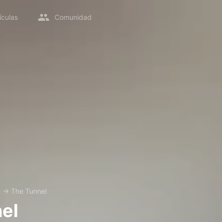
ículas
Comunidad
x
→
The Tunnel
el