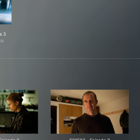
a 3
os