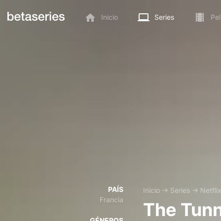
Inicio
Series
Pel
PAÍS
Inicio
→
Series
→
Netfli
Francia
The Tunn
GÉNEROS