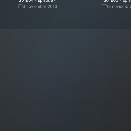
S01E04
-
Episode 4
S01E05
-
Epis
6 noviembre 2013
13 noviembr