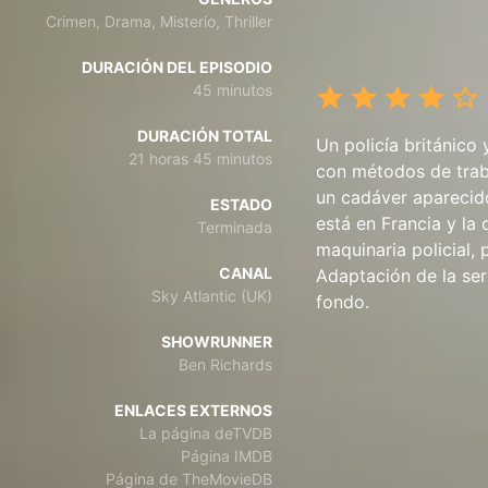
Crimen, Drama, Misterio, Thriller
DURACIÓN DEL EPISODIO
45 minutos
DURACIÓN TOTAL
Un policía británico
21 horas 45 minutos
con métodos de traba
un cadáver aparecido
ESTADO
está en Francia y la
Terminada
maquinaria policial, 
CANAL
Adaptación de la ser
Sky Atlantic (UK)
fondo.
SHOWRUNNER
Ben Richards
ENLACES EXTERNOS
La página deTVDB
Página IMDB
Página de TheMovieDB