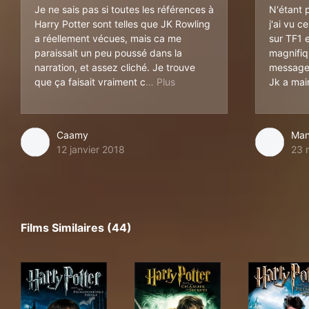
Je ne sais pas si toutes les références à
N'étant 
Harry Potter sont telles que JK Rowling
j'ai vu c
a réellement vécues, mais ca me
sur TF1 e
paraissait un peu poussé dans la
magnifiq
narration, et assez cliché. Je trouve
message 
heap à certains moments, même
que ça faisait vraiment c
Jk a mai
Caamy
Man
12 janvier 2018
23 
Films Similaires (44)