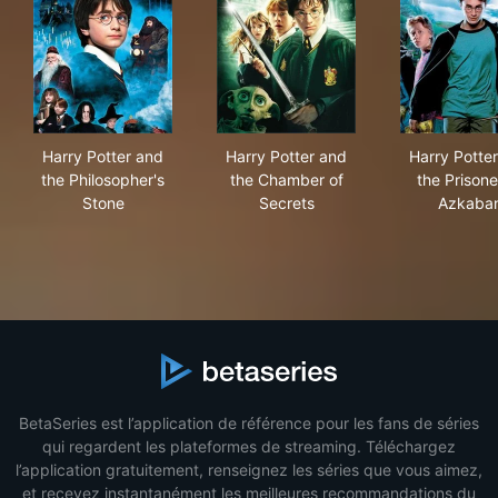
Harry Potter and the Philosopher's Stone
Harry Potter and the Chambe
Har
Harry Potter and
Harry Potter and
Harry Potte
the Philosopher's
the Chamber of
the Prisone
Stone
Secrets
Azkaba
BetaSeries est l’application de référence pour les fans de séries
qui regardent les plateformes de streaming. Téléchargez
l’application gratuitement, renseignez les séries que vous aimez,
et recevez instantanément les meilleures recommandations du