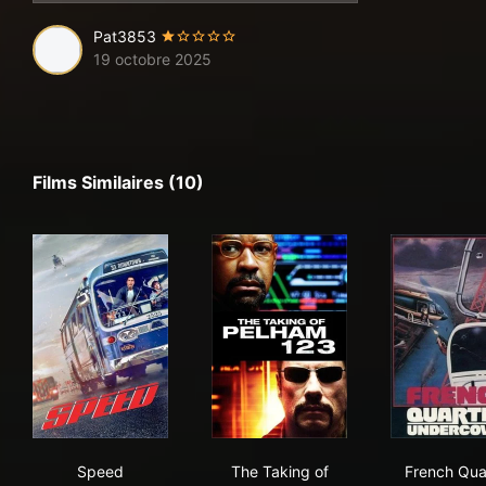
Pat3853
19 octobre 2025
Films Similaires (10)
Speed
The Taking of Pelham 1 2 3
Fre
Speed
The Taking of
French Qua