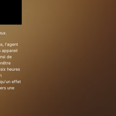
eux.
s, l'agent
n appareil
nsi de
enêtre
six heures
n
qu'un effet
vers une