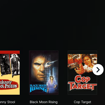
right
n
Johnny Stool Pigeon
Black Moon Rising
Cop Target
hnny Stool
Black Moon Rising
Cop Target