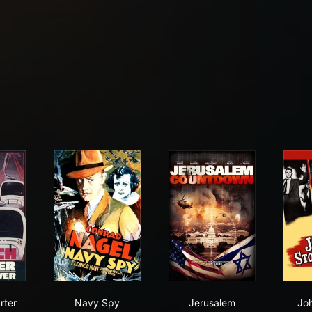
nch Quarter Undercover
Navy Spy
Jerusalem Countdow
rter
Navy Spy
Jerusalem
Jo