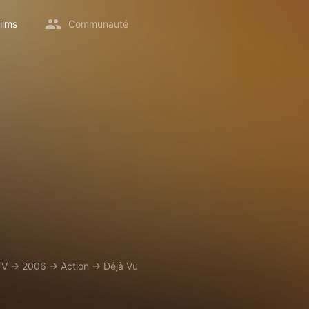
ilms
Communauté
TV
→
2006
→
Action
→
Déjà Vu