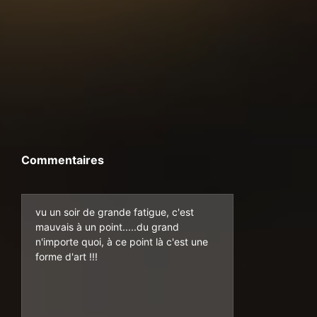
Commentaires
vu un soir de grande fatigue, c'est
mauvais à un point.....du grand
n'importe quoi, à ce point là c'est une
forme d'art !!!