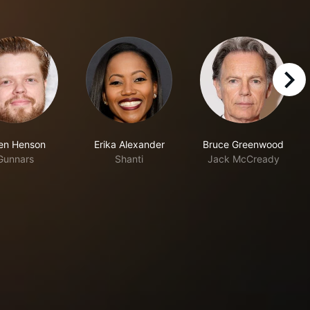
right
en Henson
Erika Alexander
Bruce Greenwood
Gunnars
Shanti
Jack McCready