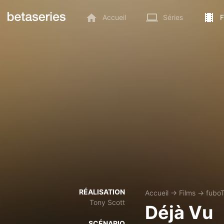
Accueil
Séries
F
RÉALISATION
Accueil
→
Films
→
fubo
Tony Scott
Déjà Vu
SCÉNARIO