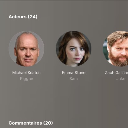
Acteurs (24)
Michael Keaton
Emma Stone
Zach Galifia
Riggan
Sam
Jake
Commentaires (20)