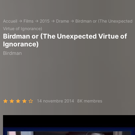
Accueil
→
Films
→
2015
→
Drame
→
Birdman or (The Unexpected
Virtue of Ignorance)
Birdman or (The Unexpected Virtue of
Ignorance)
Birdman
14 novembre 2014
8K membres