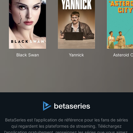
Black Swan
Yannick
Aste
Black Swan
Yannick
Asteroid C
BetaSeries est l’application de référence pour les fans de séries
qui regardent les plateformes de streaming. Téléchargez
l’application gratuitement, renseignez les séries que vous aimez,