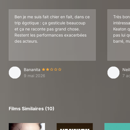
Ben je me suis fait chier en fait, dans ce
Très bon 
trip égotique : ça gesticule beaucoup
intéressa
et ça ne raconte pas grand chose.
Keaton qu
Restent les performances exacerbées
pas lui q
des acteurs.
barré, m
Bananita
Nei
9 mai 2026
7 a
Films Similaires (10)