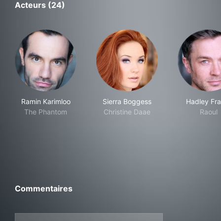
Acteurs (24)
Ramin Karimloo
Sierra Boggess
Hadley Fra
The Phantom
Christine Daae
Raoul
Commentaires