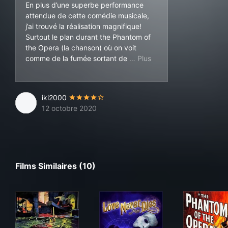
En plus d’une superbe performance
attendue de cette comédie musicale,
j’ai trouvé la réalisation magnifique!
Surtout le plan durant the Phantom of
the Opera (la chanson) où on voit
Christine lorsque le fa
comme de la fumée sortant de
iki2000
12 octobre 2020
Films Similaires (10)