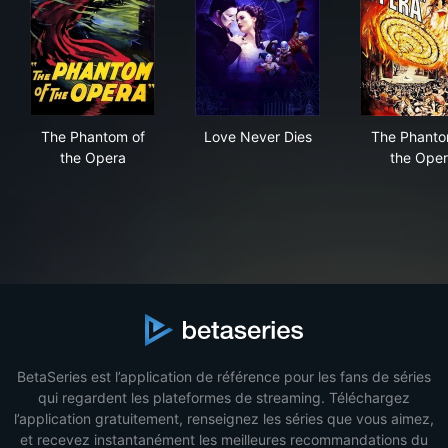
The Phantom of the Opera
Love Never Dies
The
The Phantom of
Love Never Dies
The Phanto
the Opera
the Ope
BetaSeries est l’application de référence pour les fans de séries
qui regardent les plateformes de streaming. Téléchargez
l’application gratuitement, renseignez les séries que vous aimez,
et recevez instantanément les meilleures recommandations du