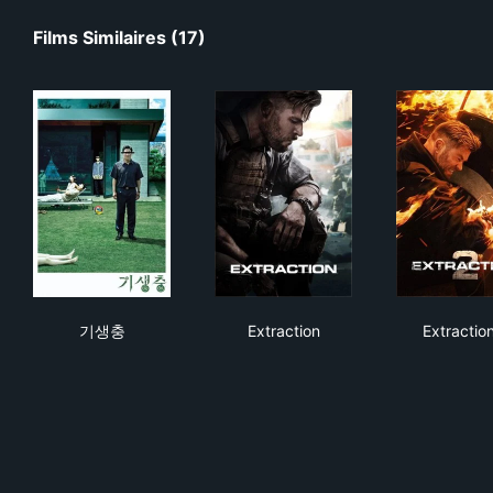
Films Similaires (17)
기생충
Extraction
Extr
기생충
Extraction
Extractio