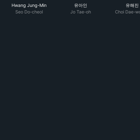
Hwang Jung-Min
유아인
유해진
Seo Do-cheol
Jo Tae-oh
Choi Dae-w