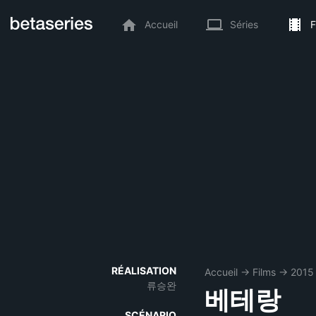
Accueil
Séries
F
RÉALISATION
Accueil
→
Films
→
2015
류승완
베테랑
SCÉNARIO