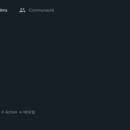
ilms
Communauté
→
Action
→
베테랑