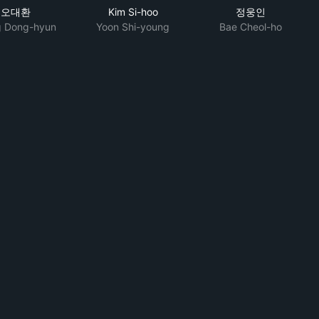
오대환
Kim Si-hoo
정웅인
 Dong-hyun
Yoon Shi-young
Bae Cheol-ho