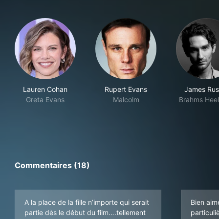
Lauren Cohan
Rupert Evans
James Russ
Greta Evans
Malcolm
Brahms Heel
Commentaires (18)
A la place de la fille n’importe qui serait
Bien aim
partie dès le début du film….tellement
particul