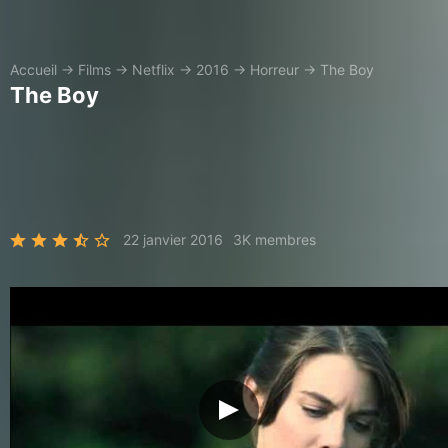
Accueil
→
Films
→
Netflix
→
2016
→
Horreur
→
The Boy
The Boy
22 janvier 2016
3K membres