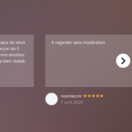
 papa de deux
A regarder sans modération
arçon de 5
r mon émotion.
s bien réalisé.
right
noemiecmr
7 avril 2020