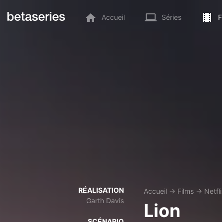
Accueil
Séries
F
RÉALISATION
Accueil
→
Films
→
Netfl
Garth Davis
Lion
SCÉNARIO