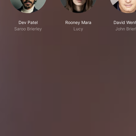
Dev Patel
Rooney Mara
David Wen
Saroo Brierley
Lucy
John Brier