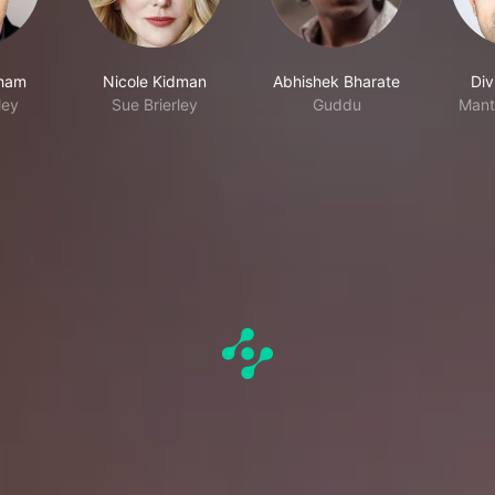
ham
Nicole Kidman
Abhishek Bharate
Div
ley
Sue Brierley
Guddu
Mant