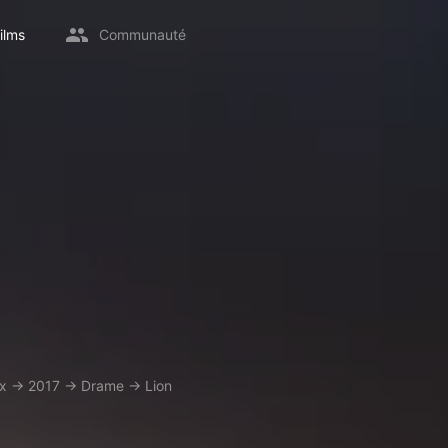
ilms
Communauté
ix
→
2017
→
Drame
→
Lion