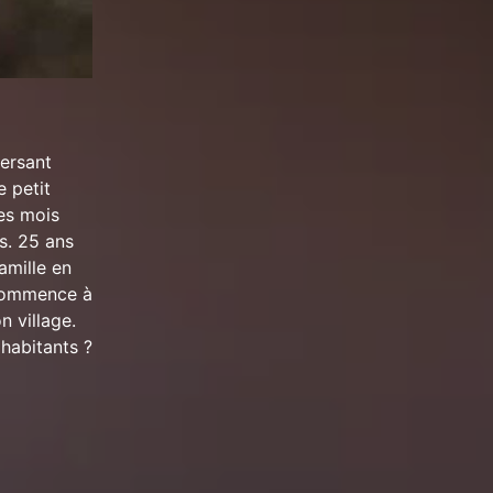
versant
e petit
des mois
ns. 25 ans
amille en
 commence à
n village.
'habitants ?