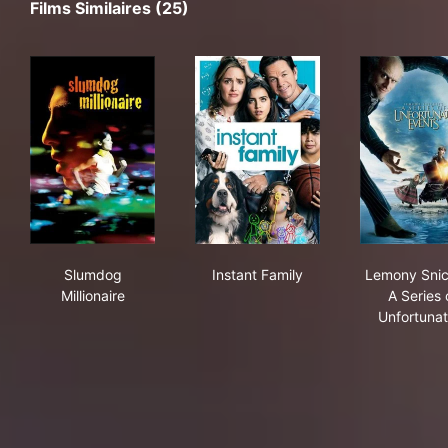
Films Similaires (25)
Slumdog Millionaire
Instant Family
Lem
Slumdog
Instant Family
Lemony Snic
Millionaire
A Series 
Unfortuna