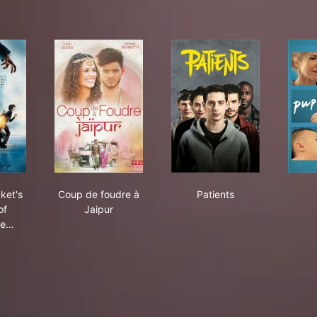
ony Snicket's A Series of Unfortunate Events
Coup de foudre à Jaipur
Patients
ket's
Coup de foudre à
Patients
of
Jaipur
te…