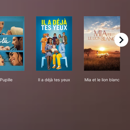
right
Pupille
Il a déjà tes yeux
Mia et le lion b
Pupille
Il a déjà tes yeux
Mia et le lion blanc