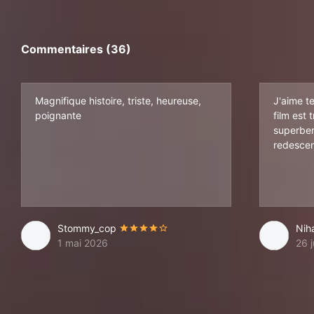
Commentaires (36)
Magnifique histoire, triste, heureuse,
J'aime te
poignante
film est 
superbem
redescen
Stommy_cop
Nih
1 mai 2026
26 j