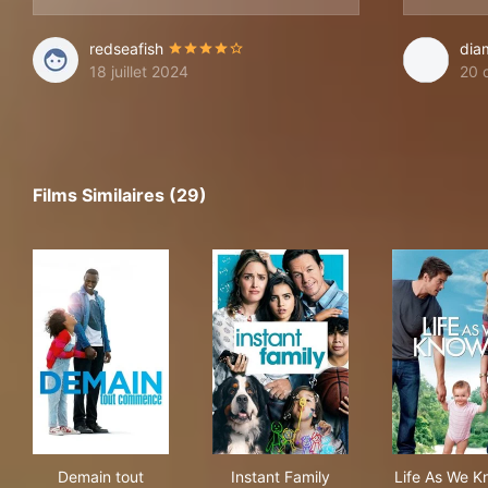
redseafish
dia
18 juillet 2024
20 
Films Similaires (29)
Demain tout commence
Instant Family
Lif
Demain tout
Instant Family
Life As We K