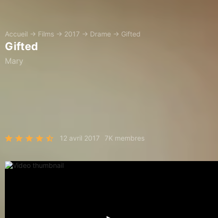
Accueil
→
Films
→
2017
→
Drame
→
Gifted
Gifted
Mary
12 avril 2017
7K membres