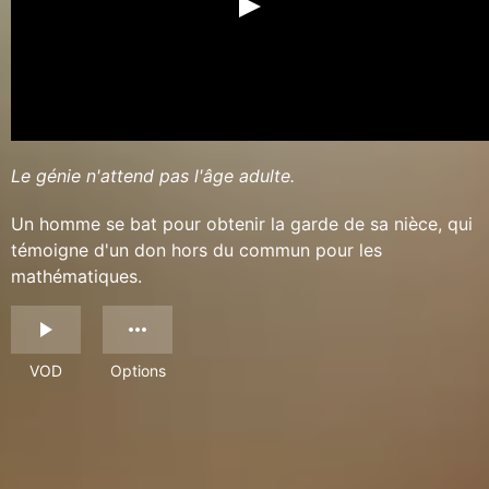
Le génie n'attend pas l'âge adulte.
Un homme se bat pour obtenir la garde de sa nièce, qui
témoigne d'un don hors du commun pour les
mathématiques.
VOD
Options