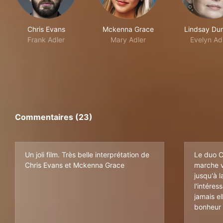
Chris Evans
Mckenna Grace
Lindsay Du
Frank Adler
Mary Adler
Evelyn Ad
Commentaires (23)
Un joli film. Très belle interprétation de
Le duo 
Chris Evans et Mckenna Grace
marche v
jusqu'à l
l'intéres
jamais el
bonheur 