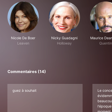
Nicole De Boer
Nicky Guadagni
Maurice Dean
Leaven
Holloway
Quentin
Commentaires (14)
guez à souhait
Le conce
évidemme
beaucoup
l'époque
moment o