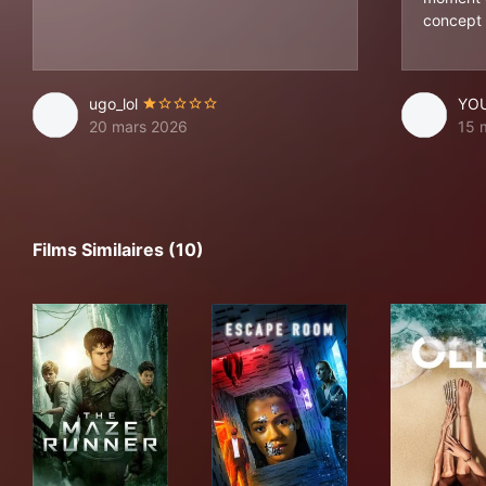
concept 
ugo_lol
YO
20 mars 2026
15 
Films Similaires (10)