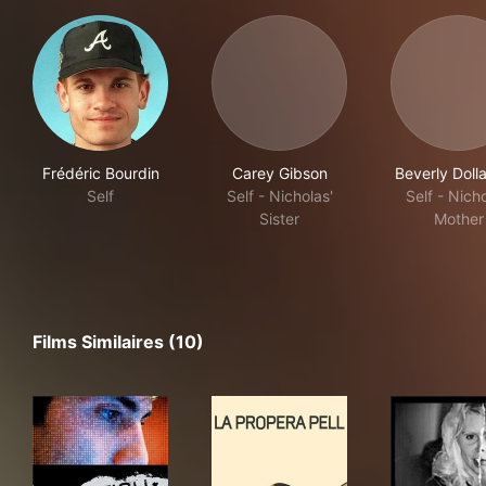
Frédéric Bourdin
Carey Gibson
Beverly Doll
Self
Self - Nicholas'
Self - Nicho
Sister
Mother
Films Similaires (10)