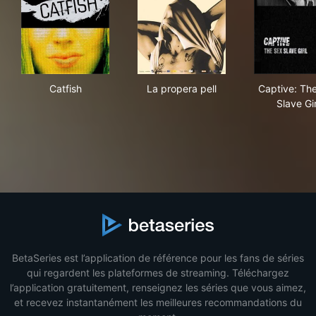
Catfish
La propera pell
Capt
Catfish
La propera pell
Captive: Th
Slave Gir
BetaSeries est l’application de référence pour les fans de séries
qui regardent les plateformes de streaming. Téléchargez
l’application gratuitement, renseignez les séries que vous aimez,
et recevez instantanément les meilleures recommandations du