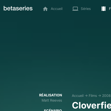
Accueil
Séries
F
RÉALISATION
Accueil
→
Films
→
2008
Matt Reeves
Cloverfi
SCÉNARIO