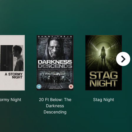
right
ke in New York
A Stormy Night
20 Ft Below: The Darkness Descending
Stag Night
tormy Night
20 Ft Below: The
Stag Night
Darkness
Descending