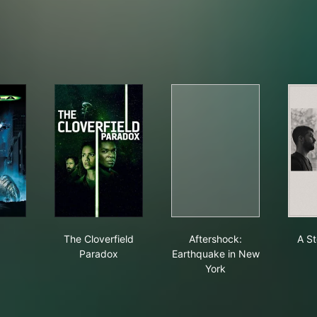
illa
The Cloverfield Paradox
Aftershock: Earthqua
a
The Cloverfield
Aftershock:
A S
Paradox
Earthquake in New
York