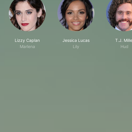
Lizzy Caplan
Jessica Lucas
T.J. Mill
Marlena
Lily
Hud