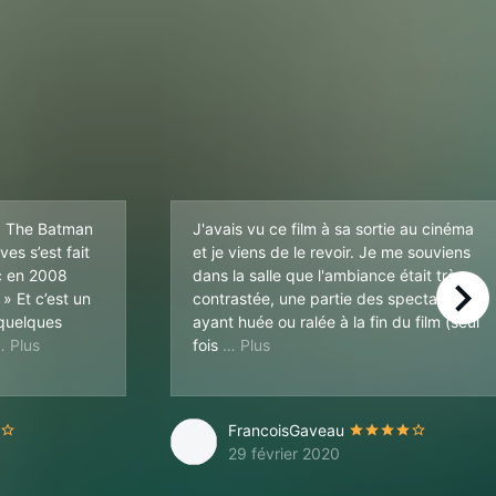
nd The Batman
J'avais vu ce film à sa sortie au cinéma
es s’est fait
et je viens de le revoir. Je me souviens
c en 2008
dans la salle que l'ambiance était très
 » Et c’est un
contrastée, une partie des spectateurs
right
,quelques
ayant huée ou ralée à la fin du film (seul
beaux (et encore je trouve que le 1v1 cameraman et monstre a la fin e
llement et techniquement,c’est bluffant ( ça a pas trop vieillit
que j'ai vu cela en salle). Pou
fois
FrancoisGaveau
29 février 2020