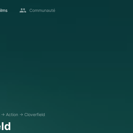
ilms
Communauté
→
Action
→
Cloverfield
eld