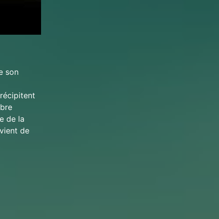
e son
récipitent
mbre
e de la
 vient de