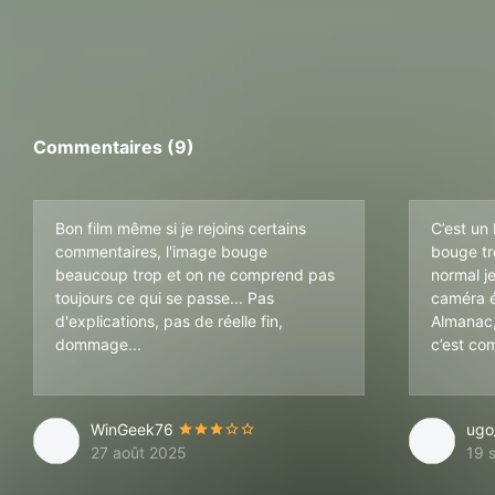
Commentaires (9)
Bon film même si je rejoins certains
C’est un
commentaires, l'image bouge
bouge tr
beaucoup trop et on ne comprend pas
normal je
toujours ce qui se passe... Pas
caméra é
d'explications, pas de réelle fin,
Almanac,
dommage...
c’est co
WinGeek76
ugo_
27 août 2025
19 