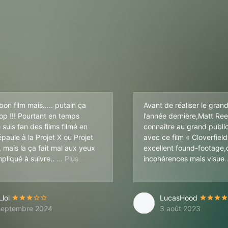
 bon film mais….. putain ça
Avant de réaliser le gra
op !!! Pourtant en temps
l’année dernière,Matt Reev
 suis fan des films filmé en
connaître au grand publi
paule à la Projet X ou Projet
avec ce film « Cloverfield
 mais la ça fait mal aux yeux
excellent found-footage
Alors oui l’ambiance est top, les effets sont 
mpliqué à suivre..
incohérences mais visue
lol
LucasHood
septembre 2024
3 août 2023