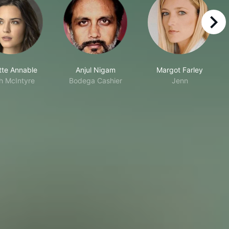
right
te Annable
Anjul Nigam
Margot Farley
h McIntyre
Bodega Cashier
Jenn