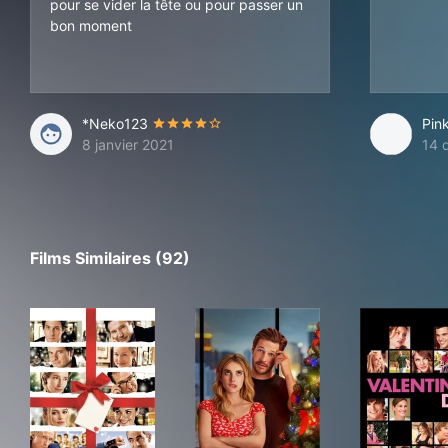
pour se vider la tête ou pour passer un
bon moment
*Neko123
Pink
8 janvier 2021
14 
Films Similaires (92)