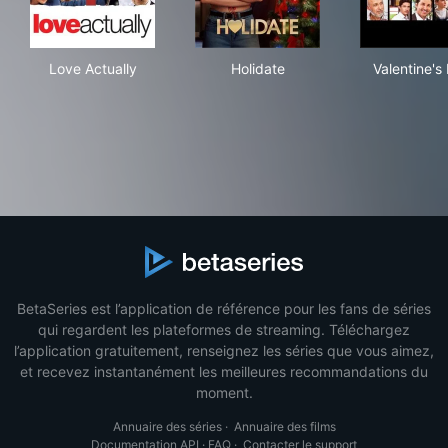
Love Actually
Holidate
Vale
Love Actually
Holidate
Valentine's
BetaSeries est l’application de référence pour les fans de séries
qui regardent les plateformes de streaming. Téléchargez
l’application gratuitement, renseignez les séries que vous aimez,
et recevez instantanément les meilleures recommandations du
moment.
Annuaire des séries
·
Annuaire des films
Documentation API
·
FAQ
·
Contacter le support