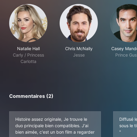
Natalie Hall
Chris McNally
Casey Mand
Carly / Princess
Jesse
Prince Gus
Carlotta
Commentaires (2)
Histoire assez originale, Je trouve le
Diffusé 
duo principale bien compatibles. J'ai
sous le 
bien aimée, c'est un bon film a regarder
"